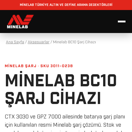
MİNELAB TÜRKİYE ALTIN VE DEFİNE ARAMA DEDEKTÖRLERİ
Ana Sayfa
/
Aksesuarlar
/
Minelab BC10 Şarj Cihazı
MINELAB ŞARJ · SKU 3011-0238
MINELAB BC10
ŞARJ CIHAZI
CTX 3030 ve GPZ 7000 ailesinde batarya şarj planı
için kullanılan resmi Minelab şarj çözümü. Stok ve