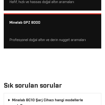
Hafif, hızlı ve hassas doğal altın aramaları
Minelab GPZ 8000
Profesyonel doğal altın ve derin nugget aramaları
Sık sorulan sorular
Minelab BC10 Şarj Cihazı hangi modellerle