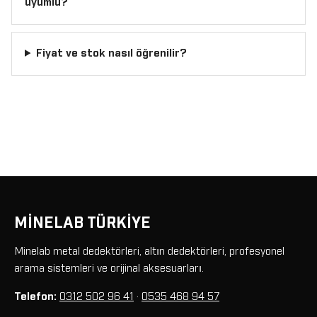
uyumlu?
Fiyat ve stok nasıl öğrenilir?
MİNELAB TÜRKİYE
Minelab metal dedektörleri, altın dedektörleri, profesyonel
arama sistemleri ve orijinal aksesuarları.
Telefon:
0312 502 96 41
·
0535 468 94 57