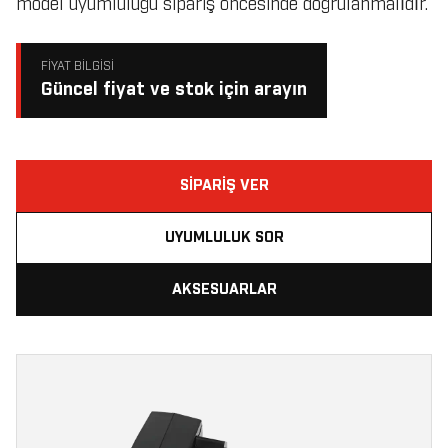
model uyumluluğu sipariş öncesinde doğrulanmalıdır.
FIYAT BILGISI
Güncel fiyat ve stok için arayın
SIPARIŞ VER
UYUMLULUK SOR
AKSESUARLAR