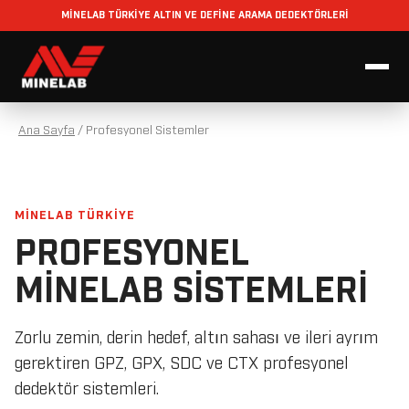
MİNELAB TÜRKİYE ALTIN VE DEFİNE ARAMA DEDEKTÖRLERİ
Ana Sayfa
/
Profesyonel Sistemler
MİNELAB TÜRKİYE
PROFESYONEL
MINELAB SISTEMLERI
Zorlu zemin, derin hedef, altın sahası ve ileri ayrım
gerektiren GPZ, GPX, SDC ve CTX profesyonel
dedektör sistemleri.