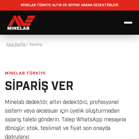
MİNELAB TÜRKİYE ALTIN VE DEFİNE ARAMA DEDEKTÖRLERİ
Ana Sayfa
/
Sipariş
MİNELAB TÜRKİYE
SIPARIŞ VER
Minelab dedektör, altın dedektörü, profesyonel
sistem veya aksesuar için üyelik oluşturmadan
sipariş talebi gönderin. Talep WhatsApp mesajına
dönüşür; stok, teslimat ve fiyat son onayda
doğrulanır.