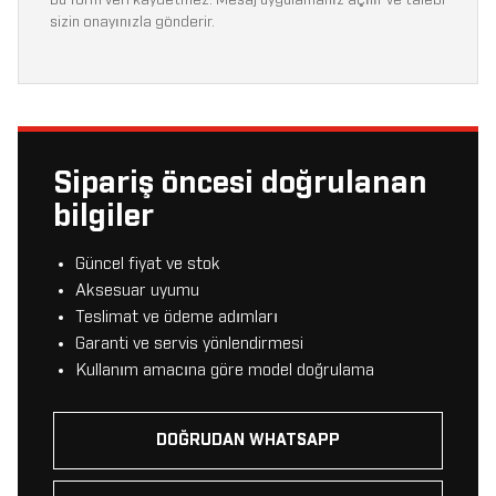
Bu form veri kaydetmez. Mesaj uygulamanız açılır ve talebi
sizin onayınızla gönderir.
Sipariş öncesi doğrulanan
bilgiler
Güncel fiyat ve stok
Aksesuar uyumu
Teslimat ve ödeme adımları
Garanti ve servis yönlendirmesi
Kullanım amacına göre model doğrulama
DOĞRUDAN WHATSAPP