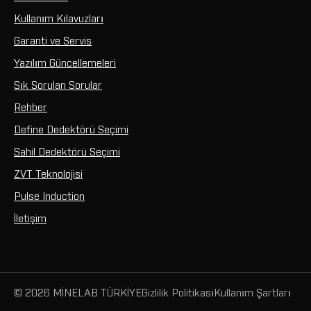
Kullanım Kılavuzları
Garanti ve Servis
Yazılım Güncellemeleri
Sık Sorulan Sorular
Rehber
Define Dedektörü Seçimi
Sahil Dedektörü Seçimi
ZVT Teknolojisi
Pulse Induction
İletişim
© 2026 MİNELAB TÜRKİYE
Gizlilik Politikası
Kullanım Şartları