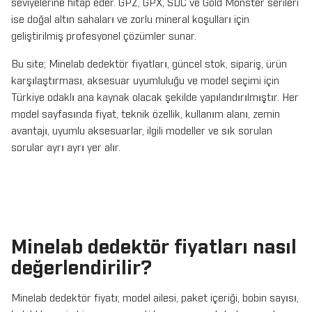
seviyelerine hitap eder. GPZ, GPX, SDC ve Gold Monster serileri
ise doğal altın sahaları ve zorlu mineral koşulları için
geliştirilmiş profesyonel çözümler sunar.
Bu site; Minelab dedektör fiyatları, güncel stok, sipariş, ürün
karşılaştırması, aksesuar uyumluluğu ve model seçimi için
Türkiye odaklı ana kaynak olacak şekilde yapılandırılmıştır. Her
model sayfasında fiyat, teknik özellik, kullanım alanı, zemin
avantajı, uyumlu aksesuarlar, ilgili modeller ve sık sorulan
sorular ayrı ayrı yer alır.
Minelab dedektör fiyatları nasıl
değerlendirilir?
Minelab dedektör fiyatı; model ailesi, paket içeriği, bobin sayısı,