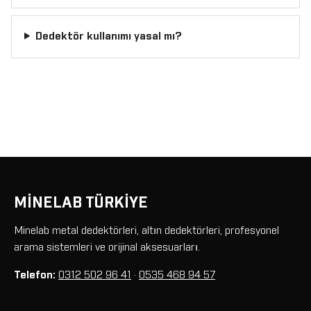
Dedektör kullanımı yasal mı?
MİNELAB TÜRKİYE
Minelab metal dedektörleri, altın dedektörleri, profesyonel
arama sistemleri ve orijinal aksesuarları.
Telefon:
0312 502 96 41
·
0535 468 94 57