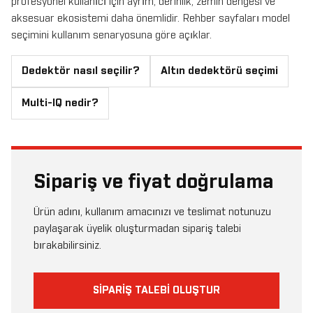
profesyonel kullanıcı için ayrım, derinlik, zemin dengesi ve
aksesuar ekosistemi daha önemlidir. Rehber sayfaları model
seçimini kullanım senaryosuna göre açıklar.
Dedektör nasıl seçilir?
Altın dedektörü seçimi
Multi-IQ nedir?
Sipariş ve fiyat doğrulama
Ürün adını, kullanım amacınızı ve teslimat notunuzu
paylaşarak üyelik oluşturmadan sipariş talebi
bırakabilirsiniz.
SIPARIŞ TALEBI OLUŞTUR