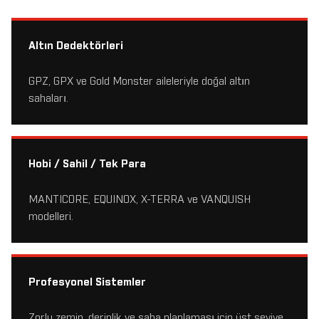
Altın Dedektörleri
GPZ, GPX ve Gold Monster aileleriyle doğal altın
sahaları.
Hobi / Sahil / Tek Para
MANTICORE, EQUINOX, X-TERRA ve VANQUISH
modelleri.
Profesyonel Sistemler
Zorlu zemin, derinlik ve saha planlaması için üst seviye