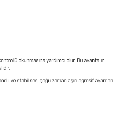
a kontrollü okunmasına yardımcı olur. Bu avantajın
ıdır.
odu ve stabil ses, çoğu zaman aşırı agresif ayardan