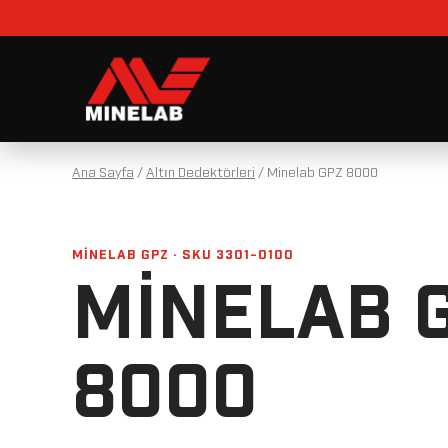
Ana Sayfa
/
Altın Dedektörleri
/
Minelab GPZ 8000
MINELAB GPZ · SKU 3301-0100
MINELAB 
8000