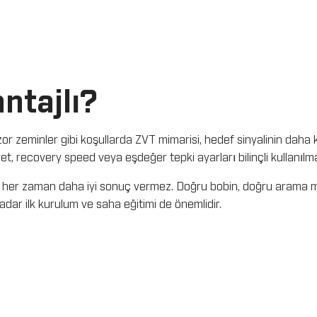
ntajlı?
e zor zeminler gibi koşullarda ZVT mimarisi, hedef sinyalinin dah
, recovery speed veya eşdeğer tepki ayarları bilinçli kullanılmal
k her zaman daha iyi sonuç vermez. Doğru bobin, doğru arama m
dar ilk kurulum ve saha eğitimi de önemlidir.