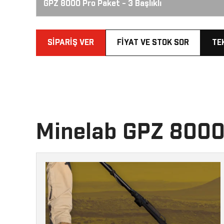
GPZ 8000 Pro Paket - 3 Başlıklı
SIPARIŞ VER
FIYAT VE STOK SOR
TE
Minelab GPZ 8000 