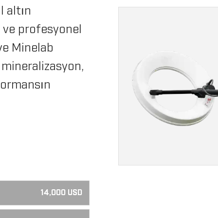
 altın
i ve profesyonel
ye Minelab
 mineralizasyon,
formansın
14,000 USD