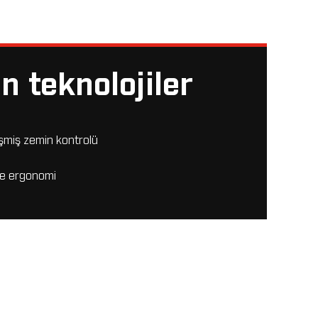
n teknolojiler
lişmiş zemin kontrolü
ve ergonomi