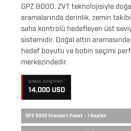
GPZ 8000, ZVT teknolojisiyle doğal
aramalarında derinlik, zemin takib
saha kontrolü hedefleyen üst sevi
sistemidir. Doğal altın aramasında
hedef boyutu ve bobin seçimi per
merkezindedir.
GÜNCEL SATIŞ FIYATI
14,000 USD
GPZ 8000 Standart Paket - 1 Başlıklı