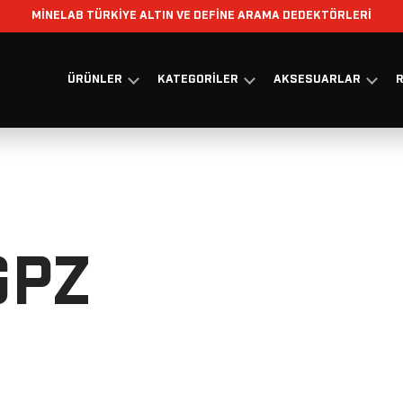
MİNELAB TÜRKİYE ALTIN VE DEFİNE ARAMA DEDEKTÖRLERİ
ÜRÜNLER
KATEGORILER
AKSESUARLAR
R
GPZ