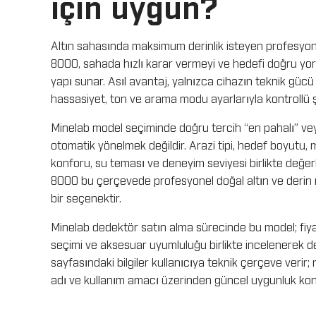
için uygun?
Altın sahasında maksimum derinlik isteyen profesyone
8000, sahada hızlı karar vermeyi ve hedefi doğru yor
yapı sunar. Asıl avantaj, yalnızca cihazın teknik gücü
hassasiyet, ton ve arama modu ayarlarıyla kontrollü şe
Minelab model seçiminde doğru tercih “en pahalı” ve
otomatik yönelmek değildir. Arazi tipi, hedef boyutu,
konforu, su teması ve deneyim seviyesi birlikte değerl
8000 bu çerçevede profesyonel doğal altın ve derin 
bir seçenektir.
Minelab dedektör satın alma sürecinde bu model; fiyat,
seçimi ve aksesuar uyumluluğu birlikte incelenerek değ
sayfasındaki bilgiler kullanıcıya teknik çerçeve verir;
adı ve kullanım amacı üzerinden güncel uygunluk kontr