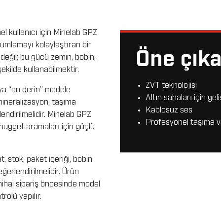
l kullanıcı için Minelab GPZ
umlamayı kolaylaştıran bir
Öne çıka
 değil; bu gücü zemin, bobin,
kilde kullanabilmektir.
ZVT teknolojisi
ya “en derin” modele
Altın sahaları için ge
 mineralizasyon, taşıma
Kablosuz ses
endirilmelidir. Minelab GPZ
Profesyonel taşıma 
nugget aramaları için güçlü
 stok, paket içeriği, bobin
erlendirilmelidir. Ürün
 nihai sipariş öncesinde model
olü yapılır.