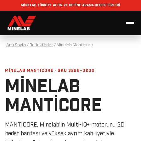
MİNELAB TÜRKİYE ALTIN VE DEFİNE ARAMA DEDEKTÖRLERİ
Ana Sayfa
/
Dedektörler
/
Minelab Manticore
MINELAB MANTICORE · SKU 3228-0200
MINELAB
MANTICORE
MANTICORE, Minelab'in Multi-IQ+ motorunu 2D
hedef haritası ve yüksek ayrım kabiliyetiyle