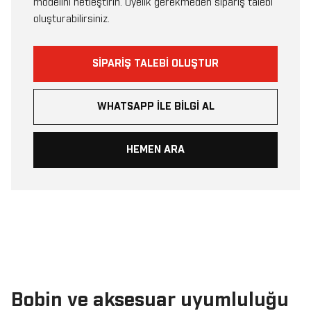
modelini netleştirin. Üyelik gerekmeden sipariş talebi
oluşturabilirsiniz.
SIPARIŞ TALEBI OLUŞTUR
WHATSAPP ILE BILGI AL
HEMEN ARA
Bobin ve aksesuar uyumluluğu