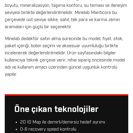
boyutu, mineralizasyon, taşıma konforu, su teması ve deneyim
seviyesi birlikte değerlendirilmelidir. Minelab Manticore bu
çerçevede üst seviye sikke, sahil, tek para ve karma zemin
aramaları için güçlü bir seçenektir.
Minelab dedektör satın alma sürecinde bu model; fiyat, stok,
paket içeriği, bobin seçimi ve aksesuar uyumluluğu birlikte
incelenerek değerlendirilmelidir. Ürün sayfasındaki bilgiler
kullanıcıya teknik çerçeve verir; nihai sipariş öncesinde model
adı ve kullanım amacı üzerinden güncel uygunluk kontrolü
yapılır.
Öne çıkan teknolojiler
2D ID Map ile demirli/demirsiz hedef ayrımı
0-8 recovery speed kontrolü