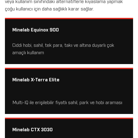
veya kullanım sınıfındaki alternatiflerle kıyaslama yapmak
çoğu kullanıcı için daha sağlıklı karar sağlar.
Minelab Equinox 900
Ciddi hobi, sahil, tek para, takı ve altına duyarlı çok
amaçlı kullanım
Minelab X-Terra Elite
Multi-IQ ile erişilebilir fiyatlı sahil, park ve hobi araması
Minelab CTX 3030