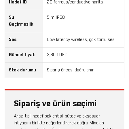
Hedef ID
2D ferrous/conductive harita
Su
5 m IP68
Geçirmezlik
Ses
Low latency wireless, çok tonlu ses
Güncel fiyat
2,800 USD
Stok durumu
Sipariş öncesi doğrulanır.
Sipariş ve ürün seçimi
Arazi tipi, hedef beklentisi, bütçe ve aksesuar
ihtiyacını birlikte değerlendirerek doğru Minelab