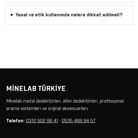
Yasal ve etik kullanımda nelere dikkat edilmeli?
MİNELAB TÜRKİYE
Minelab metal dedektörleri, altın dedektörleri, profesyonel
arama sistemleri ve orijinal aksesuarları.
Telefon:
0312 502 96 41
·
0535 468 94 57