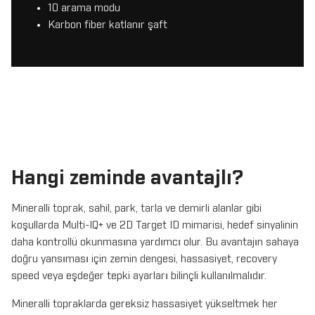
10 arama modu
Karbon fiber katlanır şaft
Hangi zeminde avantajlı?
Mineralli toprak, sahil, park, tarla ve demirli alanlar gibi
koşullarda Multi-IQ+ ve 2D Target ID mimarisi, hedef sinyalinin
daha kontrollü okunmasına yardımcı olur. Bu avantajın sahaya
doğru yansıması için zemin dengesi, hassasiyet, recovery
speed veya eşdeğer tepki ayarları bilinçli kullanılmalıdır.
Mineralli topraklarda gereksiz hassasiyet yükseltmek her