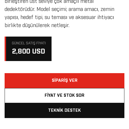
birleştiren üst seviye çok amaçlı metal
dedektörüdür. Model seçimi; arama amacı, zemin
yapısı, hedef tipi, su teması ve aksesuar ihtiyacı
birlikte düşünülerek netleşir.
GÜNCEL SATIŞ FIYATI
2,800 USD
SIPARIŞ VER
FIYAT VE STOK SOR
TEKNIK DESTEK