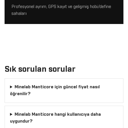
Profesyonel ayrım, GPS kayıt ve gelişmiş hobi/define
sahaları
Sık sorulan sorular
Minelab Manticore için güncel fiyat nasıl
öğrenilir?
Minelab Manticore hangi kullanıcıya daha
uygundur?