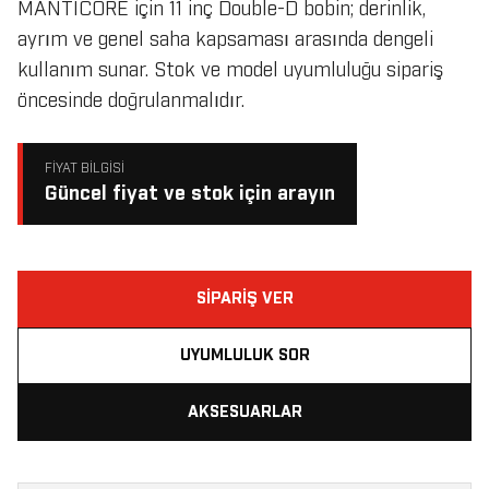
MANTICORE için 11 inç Double-D bobin; derinlik,
ayrım ve genel saha kapsaması arasında dengeli
kullanım sunar. Stok ve model uyumluluğu sipariş
öncesinde doğrulanmalıdır.
FIYAT BILGISI
Güncel fiyat ve stok için arayın
SIPARIŞ VER
UYUMLULUK SOR
AKSESUARLAR