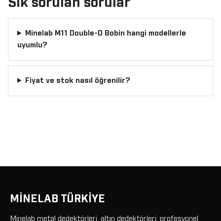
Sık sorulan sorular
Minelab M11 Double-D Bobin hangi modellerle
uyumlu?
Fiyat ve stok nasıl öğrenilir?
MİNELAB TÜRKİYE
Minelab metal dedektörleri, altın dedektörleri, profesyonel