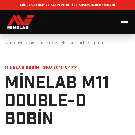
MİNELAB TÜRKİYE ALTIN VE DEFİNE ARAMA DEDEKTÖRLERİ
Ana Sayfa
/
Aksesuarlar
/
Minelab M11 Double-D Bobin
MINELAB BOBIN · SKU 3011-0477
MINELAB M11
DOUBLE-D
BOBIN