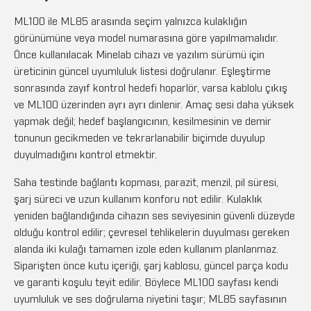
ML100 ile ML85 arasında seçim yalnızca kulaklığın
görünümüne veya model numarasına göre yapılmamalıdır.
Önce kullanılacak Minelab cihazı ve yazılım sürümü için
üreticinin güncel uyumluluk listesi doğrulanır. Eşleştirme
sonrasında zayıf kontrol hedefi hoparlör, varsa kablolu çıkış
ve ML100 üzerinden ayrı ayrı dinlenir. Amaç sesi daha yüksek
yapmak değil; hedef başlangıcının, kesilmesinin ve demir
tonunun gecikmeden ve tekrarlanabilir biçimde duyulup
duyulmadığını kontrol etmektir.
Saha testinde bağlantı kopması, parazit, menzil, pil süresi,
şarj süreci ve uzun kullanım konforu not edilir. Kulaklık
yeniden bağlandığında cihazın ses seviyesinin güvenli düzeyde
olduğu kontrol edilir; çevresel tehlikelerin duyulması gereken
alanda iki kulağı tamamen izole eden kullanım planlanmaz.
Siparişten önce kutu içeriği, şarj kablosu, güncel parça kodu
ve garanti koşulu teyit edilir. Böylece ML100 sayfası kendi
uyumluluk ve ses doğrulama niyetini taşır; ML85 sayfasının