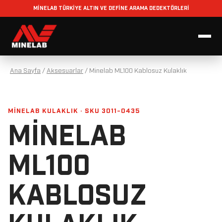
MİNELAB TÜRKİYE ALTIN VE DEFİNE ARAMA DEDEKTÖRLERİ
Ana Sayfa
/
Aksesuarlar
/
Minelab ML100 Kablosuz Kulaklık
MINELAB KULAKLIK · SKU 3011-0435
MINELAB
ML100
KABLOSUZ