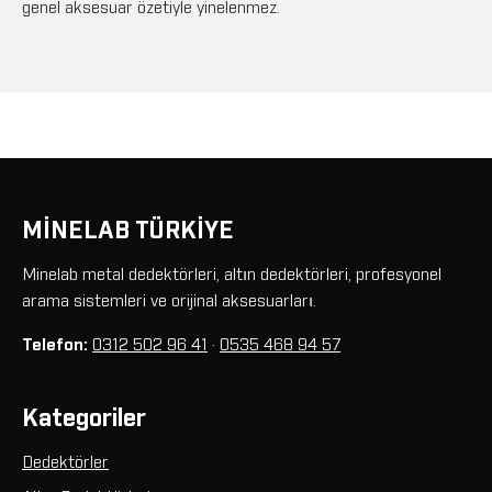
genel aksesuar özetiyle yinelenmez.
MİNELAB TÜRKİYE
Minelab metal dedektörleri, altın dedektörleri, profesyonel
arama sistemleri ve orijinal aksesuarları.
Telefon:
0312 502 96 41
·
0535 468 94 57
Kategoriler
Dedektörler