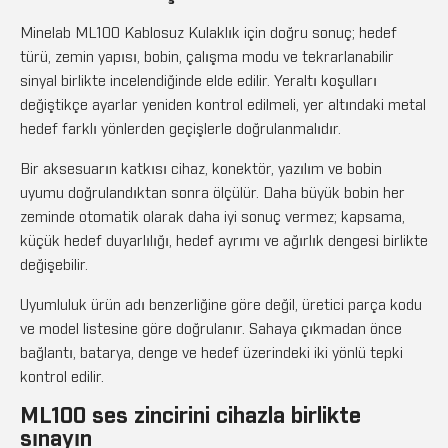
Minelab ML100 Kablosuz Kulaklık için doğru sonuç; hedef
türü, zemin yapısı, bobin, çalışma modu ve tekrarlanabilir
sinyal birlikte incelendiğinde elde edilir. Yeraltı koşulları
değiştikçe ayarlar yeniden kontrol edilmeli, yer altındaki metal
hedef farklı yönlerden geçişlerle doğrulanmalıdır.
Bir aksesuarın katkısı cihaz, konektör, yazılım ve bobin
uyumu doğrulandıktan sonra ölçülür. Daha büyük bobin her
zeminde otomatik olarak daha iyi sonuç vermez; kapsama,
küçük hedef duyarlılığı, hedef ayrımı ve ağırlık dengesi birlikte
değişebilir.
Uyumluluk ürün adı benzerliğine göre değil, üretici parça kodu
ve model listesine göre doğrulanır. Sahaya çıkmadan önce
bağlantı, batarya, denge ve hedef üzerindeki iki yönlü tepki
kontrol edilir.
ML100 ses zincirini cihazla birlikte
sınayın