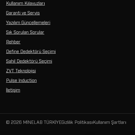
Kullanım Kılavuzları
Garanti ve Servis
Yazılım Güncellemeleri
Sık Sorulan Sorular
Rehber
Define Dedektörü Seçimi
Sahil Dedektörü Seçimi
ZVT Teknolojisi
Pulse Induction
İletişim
© 2026 MİNELAB TÜRKİYE
Gizlilik Politikası
Kullanım Şartları