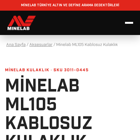
MİNELAB TÜRKİYE ALTIN VE DEFİNE ARAMA DEDEKTÖRLERİ
Ana Sayfa
/
Aksesuarlar
/
Minelab ML105 Kablosuz Kulaklık
MINELAB KULAKLIK · SKU 3011-0445
MINELAB
ML105
KABLOSUZ