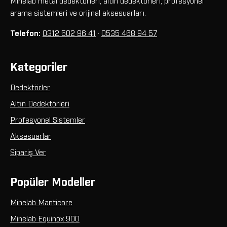
Minelab metal dedektörleri, altın dedektörleri, profesyonel
arama sistemleri ve orijinal aksesuarları.
Telefon:
0312 502 96 41
·
0535 468 94 57
Kategoriler
Dedektörler
Altın Dedektörleri
Profesyonel Sistemler
Aksesuarlar
Sipariş Ver
Popüler Modeller
Minelab Manticore
Minelab Equinox 900