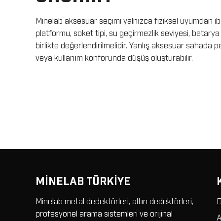
Minelab aksesuar seçimi yalnızca fiziksel uyumdan iba
platformu, soket tipi, su geçirmezlik seviyesi, batarya
birlikte değerlendirilmelidir. Yanlış aksesuar sahada 
veya kullanım konforunda düşüş oluşturabilir.
MİNELAB TÜRKİYE
Minelab metal dedektörleri, altın dedektörleri,
D
profesyonel arama sistemleri ve orijinal
A