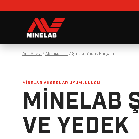
Ana Sayfa
/
Aksesuarlar
/
Şaft ve Yedek Parçalar
MINELAB AKSESUAR UYUMLULUĞU
MINELAB 
VE YEDEK