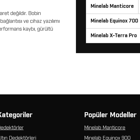
Minelab Manticore
ret değildir. Bobin
Minelab Equinox 700
 bağlantısı ve cihaz yazılımı
performans kaybı, gürültü
Minelab X-Terra Pro
Kategoriler
Popüler Modeller
edektörler
Minelab Manticore
ltın Dedektörleri
Minelab Equinox 900