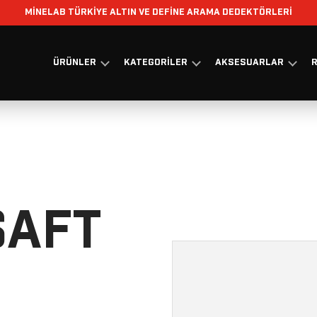
MİNELAB TÜRKİYE ALTIN VE DEFİNE ARAMA DEDEKTÖRLERİ
ÜRÜNLER
KATEGORILER
AKSESUARLAR
R
ŞAFT