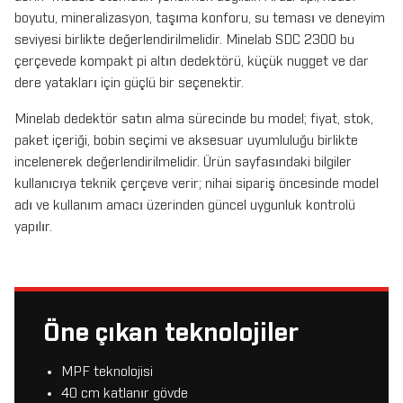
boyutu, mineralizasyon, taşıma konforu, su teması ve deneyim
seviyesi birlikte değerlendirilmelidir. Minelab SDC 2300 bu
çerçevede kompakt pi altın dedektörü, küçük nugget ve dar
dere yatakları için güçlü bir seçenektir.
Minelab dedektör satın alma sürecinde bu model; fiyat, stok,
paket içeriği, bobin seçimi ve aksesuar uyumluluğu birlikte
incelenerek değerlendirilmelidir. Ürün sayfasındaki bilgiler
kullanıcıya teknik çerçeve verir; nihai sipariş öncesinde model
adı ve kullanım amacı üzerinden güncel uygunluk kontrolü
yapılır.
Öne çıkan teknolojiler
MPF teknolojisi
40 cm katlanır gövde