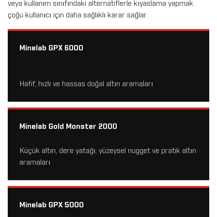
veya kullanım sınıfındaki alternatiflerle kıyaslama yapmak
çoğu kullanıcı için daha sağlıklı karar sağlar.
Minelab GPX 6000
Hafif, hızlı ve hassas doğal altın aramaları
Minelab Gold Monster 2000
Küçük altın, dere yatağı, yüzeysel nugget ve pratik altın
aramaları
Minelab GPX 5000