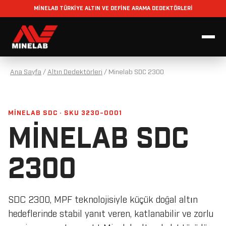
MİNELAB TÜRKİYE ALTIN VE DEFİNE ARAMA DEDEKTÖRLERİ
Ana Sayfa
/
Altın Dedektörleri
/
Minelab SDC 2300
MINELAB SDC · SKU 3230-0001
MINELAB SDC
2300
SDC 2300, MPF teknolojisiyle küçük doğal altın
hedeflerinde stabil yanıt veren, katlanabilir ve zorlu