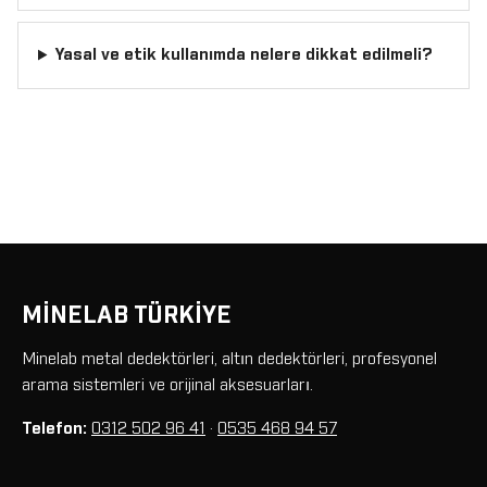
Yasal ve etik kullanımda nelere dikkat edilmeli?
MİNELAB TÜRKİYE
Minelab metal dedektörleri, altın dedektörleri, profesyonel
arama sistemleri ve orijinal aksesuarları.
Telefon:
0312 502 96 41
·
0535 468 94 57