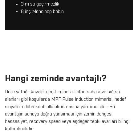
3 m su geçirmezlik
8 inç Monoloop bobin
Hangi zeminde avantajlı?
Dere yatağı, kayalık geçit, mineralli altın sahası ve sığ su
alanları gibi koşullarda MPF Pulse Induction mimarisi, hedef
sinyalinin daha kontrollü okunmasına yardımcı olur. Bu
avantajın sahaya doğru yansıması için zemin dengesi,
hassasiyet, recovery speed veya eşdeğer tepki ayarları bilinçli
kullanılmalıdır.