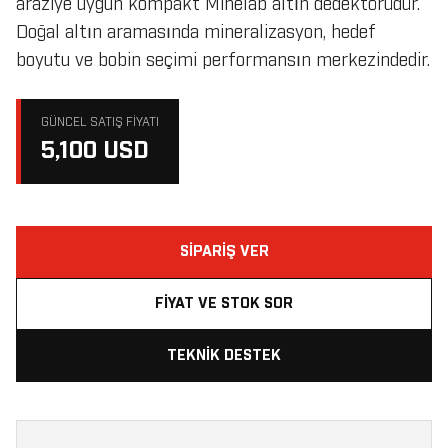
araziye uygun kompakt Minelab altın dedektörüdür.
Doğal altın aramasında mineralizasyon, hedef
boyutu ve bobin seçimi performansın merkezindedir.
GÜNCEL SATIŞ FIYATI
5,100 USD
SIPARIŞ VER
FIYAT VE STOK SOR
TEKNIK DESTEK