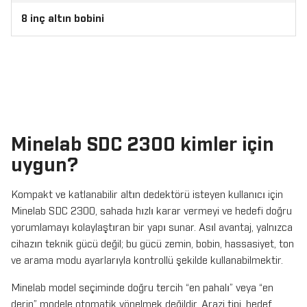
8 inç altın bobini
Minelab SDC 2300 kimler için
uygun?
Kompakt ve katlanabilir altın dedektörü isteyen kullanıcı için
Minelab SDC 2300, sahada hızlı karar vermeyi ve hedefi doğru
yorumlamayı kolaylaştıran bir yapı sunar. Asıl avantaj, yalnızca
cihazın teknik gücü değil; bu gücü zemin, bobin, hassasiyet, ton
ve arama modu ayarlarıyla kontrollü şekilde kullanabilmektir.
Minelab model seçiminde doğru tercih “en pahalı” veya “en
derin” modele otomatik yönelmek değildir. Arazi tipi, hedef