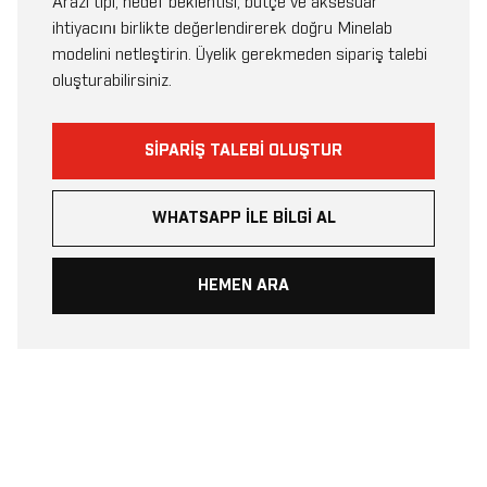
Arazi tipi, hedef beklentisi, bütçe ve aksesuar
ihtiyacını birlikte değerlendirerek doğru Minelab
modelini netleştirin. Üyelik gerekmeden sipariş talebi
oluşturabilirsiniz.
SIPARIŞ TALEBI OLUŞTUR
WHATSAPP ILE BILGI AL
HEMEN ARA