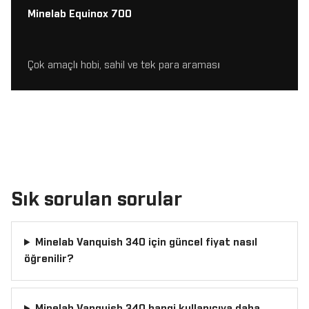
Minelab Equinox 700
Çok amaçlı hobi, sahil ve tek para araması
Sık sorulan sorular
Minelab Vanquish 340 için güncel fiyat nasıl
öğrenilir?
Minelab Vanquish 340 hangi kullanıcıya daha