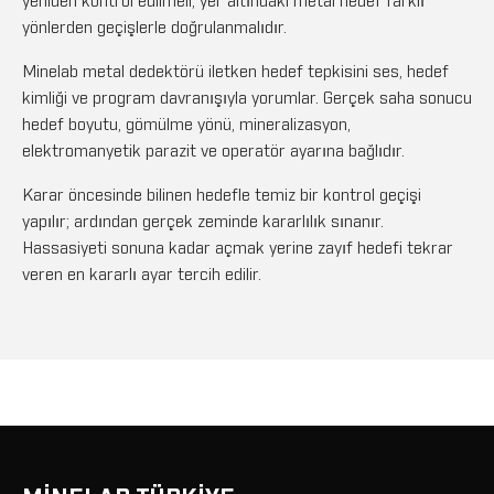
yeniden kontrol edilmeli, yer altındaki metal hedef farklı
yönlerden geçişlerle doğrulanmalıdır.
Minelab metal dedektörü iletken hedef tepkisini ses, hedef
kimliği ve program davranışıyla yorumlar. Gerçek saha sonucu
hedef boyutu, gömülme yönü, mineralizasyon,
elektromanyetik parazit ve operatör ayarına bağlıdır.
Karar öncesinde bilinen hedefle temiz bir kontrol geçişi
yapılır; ardından gerçek zeminde kararlılık sınanır.
Hassasiyeti sonuna kadar açmak yerine zayıf hedefi tekrar
veren en kararlı ayar tercih edilir.