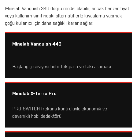
Minelab Vanquish 340 doğru model olabilir; ancak benzer fiyat
veya kullanım sınıfındaki alternatiflerle kıyaslama yapmak
çoğu kullanıcı için daha sağlıklı karar sağlar.
Minelab Vanquish 440
Başlangıç seviyesi hobi, tek para ve takı araması
Minelab X-Terra Pro
PRO-SWITCH frekans kontrolüyle ekonomik ve
dayanıklı hobi dedektörü