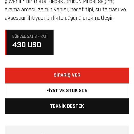
güvenilir bir metal dedektörüdür. Model seçimi;
arama amacı, zemin yapısı, hedef tipi, su teması ve
aksesuar ihtiyacı birlikte düşünülerek netleşir.
GÜNCEL SATIŞ FIYATI
430 USD
SIPARIŞ VER
FIYAT VE STOK SOR
TEKNIK DESTEK