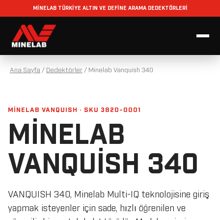
MİNELAB TÜRKİYE ALTIN VE DEFİNE ARAMA DEDEKTÖRLERİ
Ana Sayfa
/
Dedektörler
/
Minelab Vanquish 340
MINELAB VANQUISH · SKU 3820-0001
MINELAB
VANQUISH 340
VANQUISH 340, Minelab Multi-IQ teknolojisine giriş
yapmak isteyenler için sade, hızlı öğrenilen ve