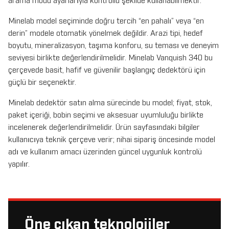
arama modu ayarlarıyla kontrollü şekilde kullanabilmektir.
Minelab model seçiminde doğru tercih “en pahalı” veya “en
derin” modele otomatik yönelmek değildir. Arazi tipi, hedef
boyutu, mineralizasyon, taşıma konforu, su teması ve deneyim
seviyesi birlikte değerlendirilmelidir. Minelab Vanquish 340 bu
çerçevede basit, hafif ve güvenilir başlangıç dedektörü için
güçlü bir seçenektir.
Minelab dedektör satın alma sürecinde bu model; fiyat, stok,
paket içeriği, bobin seçimi ve aksesuar uyumluluğu birlikte
incelenerek değerlendirilmelidir. Ürün sayfasındaki bilgiler
kullanıcıya teknik çerçeve verir; nihai sipariş öncesinde model
adı ve kullanım amacı üzerinden güncel uygunluk kontrolü
yapılır.
Öne çıkan teknolojiler