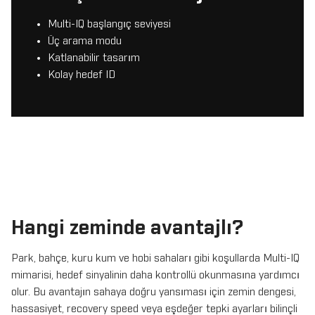
Multi-IQ başlangıç seviyesi
Üç arama modu
Katlanabilir tasarım
Kolay hedef ID
Hangi zeminde avantajlı?
Park, bahçe, kuru kum ve hobi sahaları gibi koşullarda Multi-IQ
mimarisi, hedef sinyalinin daha kontrollü okunmasına yardımcı
olur. Bu avantajın sahaya doğru yansıması için zemin dengesi,
hassasiyet, recovery speed veya eşdeğer tepki ayarları bilinçli