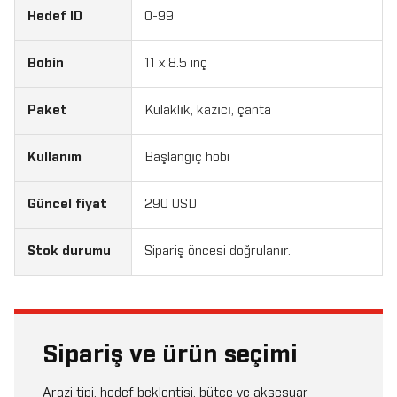
Hedef ID
0-99
Bobin
11 x 8.5 inç
Paket
Kulaklık, kazıcı, çanta
Kullanım
Başlangıç hobi
Güncel fiyat
290 USD
Stok durumu
Sipariş öncesi doğrulanır.
Sipariş ve ürün seçimi
Arazi tipi, hedef beklentisi, bütçe ve aksesuar