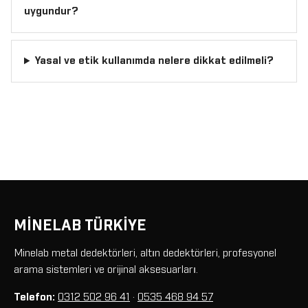
uygundur?
Yasal ve etik kullanımda nelere dikkat edilmeli?
MİNELAB TÜRKİYE
Minelab metal dedektörleri, altın dedektörleri, profesyonel
arama sistemleri ve orijinal aksesuarları.
Telefon:
0312 502 96 41
·
0535 468 94 57