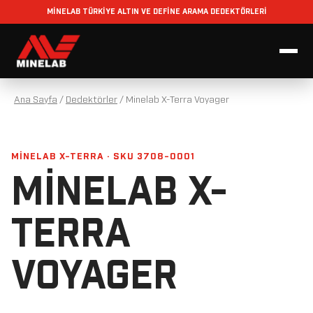
MİNELAB TÜRKİYE ALTIN VE DEFİNE ARAMA DEDEKTÖRLERİ
Ana Sayfa
/
Dedektörler
/
Minelab X-Terra Voyager
MINELAB X-TERRA · SKU 3708-0001
MINELAB X-
TERRA
VOYAGER