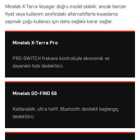
Minelab X-Terra Voyager doğru model olabilir; ancak benzer
fiyat veya kullanım sınıfındaki alternatiflerle kıyaslama
yapmak çoğu kullanıcı için daha sağlıklı karar sağlar.
Minelab X-Terra Pro
PRO-SWITCH frekans kontrolüyle ekonomik ve
dayanıklı hobi dedektörü
Minelab GO-FIND 66
Katlanabilir, ultra hafif, Bluetooth destekli başlangıç
dedektörü