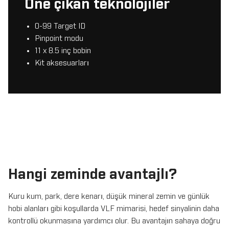
Öne çıkan teknolojiler
0-99 Target ID
Pinpoint modu
11 x 8.5 inç bobin
Kit aksesuarları
Hangi zeminde avantajlı?
Kuru kum, park, dere kenarı, düşük mineral zemin ve günlük
hobi alanları gibi koşullarda VLF mimarisi, hedef sinyalinin daha
kontrollü okunmasına yardımcı olur. Bu avantajın sahaya doğru