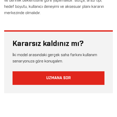
ve derinlik beklentisine göre yapılmalıdır. Bütçe, arazi tipi,
hedef boyutu, kullanıcı deneyimi ve aksesuar planı kararın
merkezinde olmalıdır.
Kararsız kaldınız mı?
İki model arasındaki gerçek saha farkını kullanım
senaryonuza göre konuşalım.
UZMANA SOR