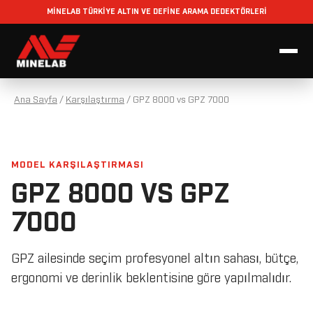
MİNELAB TÜRKİYE ALTIN VE DEFİNE ARAMA DEDEKTÖRLERİ
Ana Sayfa
/
Karşılaştırma
/
GPZ 8000 vs GPZ 7000
MODEL KARŞILAŞTIRMASI
GPZ 8000 VS GPZ
7000
GPZ ailesinde seçim profesyonel altın sahası, bütçe,
ergonomi ve derinlik beklentisine göre yapılmalıdır.