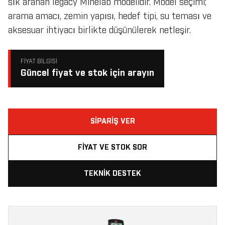
sık aranan legacy Minelab modelidir. Model seçimi;
arama amacı, zemin yapısı, hedef tipi, su teması ve
aksesuar ihtiyacı birlikte düşünülerek netleşir.
FIYAT BILGISI
Güncel fiyat ve stok için arayın
SIPARIŞ VER
FIYAT VE STOK SOR
TEKNIK DESTEK