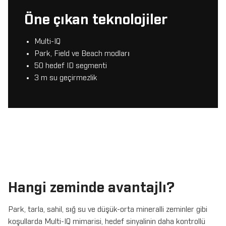
Öne çıkan teknolojiler
Multi-IQ
Park, Field ve Beach modları
50 hedef ID segmenti
3 m su geçirmezlik
Hangi zeminde avantajlı?
Park, tarla, sahil, sığ su ve düşük-orta mineralli zeminler gibi
koşullarda Multi-IQ mimarisi, hedef sinyalinin daha kontrollü