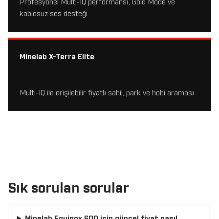
Profesyonel Multi-IQ performansı, Gold Mode ve
kablosuz ses desteği
Minelab X-Terra Elite
Multi-IQ ile erişilebilir fiyatlı sahil, park ve hobi araması
Sık sorulan sorular
Minelab Equinox 600 için güncel fiyat nasıl