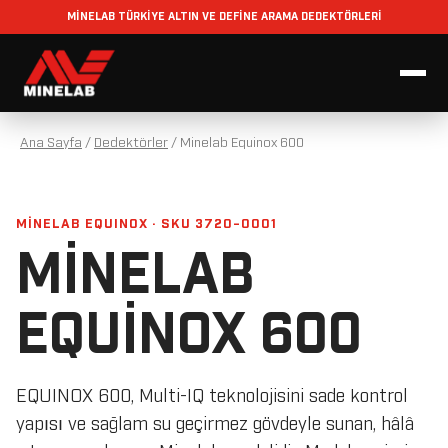
MİNELAB TÜRKİYE ALTIN VE DEFİNE ARAMA DEDEKTÖRLERİ
Ana Sayfa
/
Dedektörler
/
Minelab Equinox 600
MINELAB EQUINOX · SKU 3720-0001
MINELAB
EQUINOX 600
EQUINOX 600, Multi-IQ teknolojisini sade kontrol
yapısı ve sağlam su geçirmez gövdeyle sunan, hâlâ