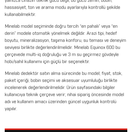
yalnızca cihazın teknik gücü değil; bu gücü zemin, bobin,
hassasiyet, ton ve arama modu ayarlarıyla kontrollü şekilde
kullanabilmektir.
Minelab model seçiminde doğru tercih “en pahalı” veya “en
derin” modele otomatik yönelmek değildir. Arazi tipi, hedef
boyutu, mineralizasyon, taşıma konforu, su teması ve deneyim
seviyesi birlikte değerlendirilmelidir. Minelab Equinox 600 bu
çerçevede multi-iq doğruluğu ve 3 m su geçirmez gövdeyle
hobi/sahil kullanımı için güçlü bir seçenektir.
Minelab dedektör satın alma sürecinde bu model; fiyat, stok,
paket içeriği, bobin seçimi ve aksesuar uyumluluğu birlikte
incelenerek değerlendirilmelidir. Ürün sayfasındaki bilgiler
kullanıcıya teknik çerçeve verir; nihai sipariş öncesinde model
adı ve kullanım amacı üzerinden güncel uygunluk kontrolü
yapılır.