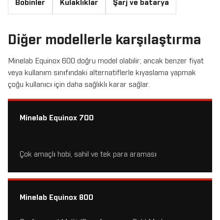
Bobinler
Kulaklıklar
Şarj ve batarya
Diğer modellerle karşılaştırma
Minelab Equinox 600 doğru model olabilir; ancak benzer fiyat
veya kullanım sınıfındaki alternatiflerle kıyaslama yapmak
çoğu kullanıcı için daha sağlıklı karar sağlar.
Minelab Equinox 700
Çok amaçlı hobi, sahil ve tek para araması
Minelab Equinox 800