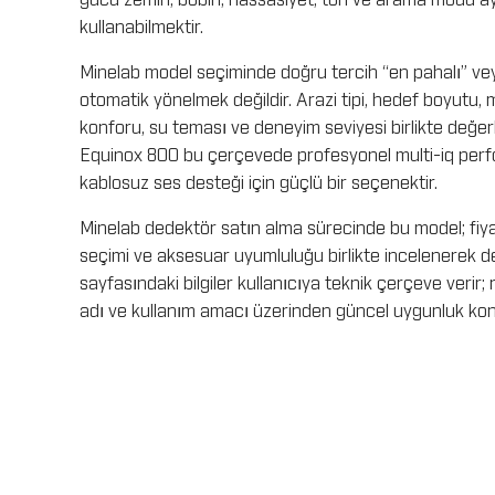
gücü zemin, bobin, hassasiyet, ton ve arama modu aya
kullanabilmektir.
Minelab model seçiminde doğru tercih “en pahalı” ve
otomatik yönelmek değildir. Arazi tipi, hedef boyutu,
konforu, su teması ve deneyim seviyesi birlikte değerl
Equinox 800 bu çerçevede profesyonel multi-iq perf
kablosuz ses desteği için güçlü bir seçenektir.
Minelab dedektör satın alma sürecinde bu model; fiyat,
seçimi ve aksesuar uyumluluğu birlikte incelenerek değ
sayfasındaki bilgiler kullanıcıya teknik çerçeve verir;
adı ve kullanım amacı üzerinden güncel uygunluk kontr