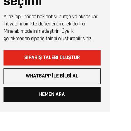
seçimi
Arazi tipi, hedef beklentisi, bütçe ve aksesuar
ihtiyacını birlikte değerlendirerek doğru
Minelab modelini netleştirin. Üyelik
gerekmeden sipariş talebi oluşturabilirsiniz.
SIPARIŞ TALEBI OLUŞTUR
WHATSAPP ILE BILGI AL
HEMEN ARA