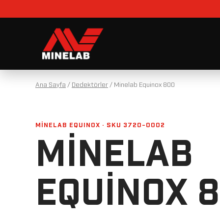
Ana Sayfa
/
Dedektörler
/
Minelab Equinox 800
MINELAB EQUINOX · SKU 3720-0002
MINELAB
EQUINOX 