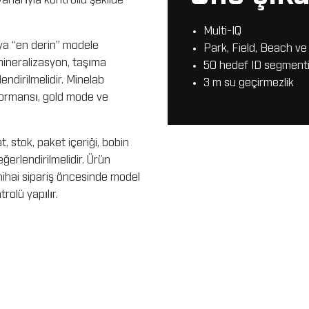
rlarıyla kontrollü şekilde
Multi-IQ
ya “en derin” modele
Park, Field, Beach ve
 mineralizasyon, taşıma
50 hedef ID segment
endirilmelidir. Minelab
3 m su geçirmezlik
ormansı, gold mode ve
 stok, paket içeriği, bobin
erlendirilmelidir. Ürün
 nihai sipariş öncesinde model
olü yapılır.