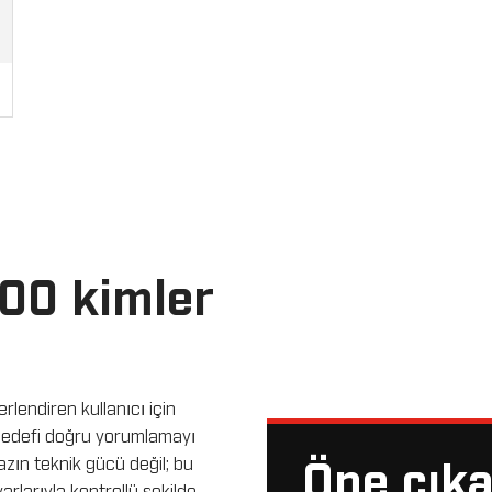
00 kimler
lendiren kullanıcı için
 hedefi doğru yorumlamayı
hazın teknik gücü değil; bu
Öne çıka