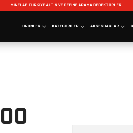
MİNELAB TÜRKİYE ALTIN VE DEFİNE ARAMA DEDEKTÖRLERİ
ÜRÜNLER
KATEGORILER
AKSESUARLAR
R
800