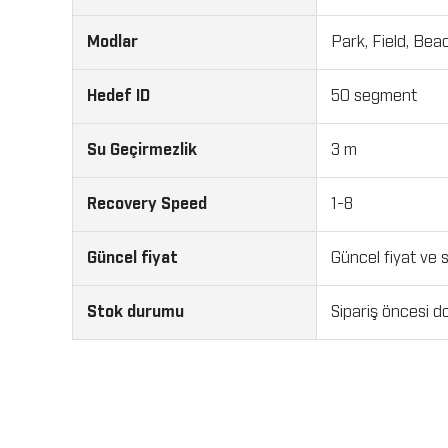
Modlar
Park, Field, Bea
Hedef ID
50 segment
Su Geçirmezlik
3 m
Recovery Speed
1-8
Güncel fiyat
Güncel fiyat ve st
Stok durumu
Sipariş öncesi do