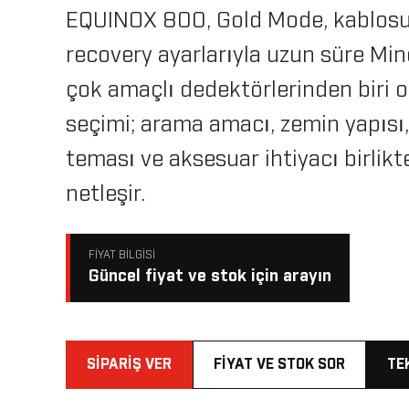
EQUINOX 800, Gold Mode, kablosuz
recovery ayarlarıyla uzun süre Min
çok amaçlı dedektörlerinden biri 
seçimi; arama amacı, zemin yapısı, 
teması ve aksesuar ihtiyacı birlik
netleşir.
FIYAT BILGISI
Güncel fiyat ve stok için arayın
SIPARIŞ VER
FIYAT VE STOK SOR
TE