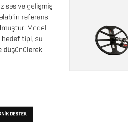
 ses ve gelişmiş
elab'in referans
olmuştur. Model
hedef tipi, su
te düşünülerek
KNIK DESTEK