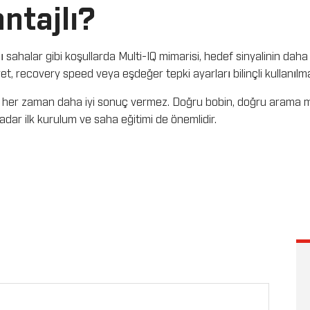
ntajlı?
 sahalar gibi koşullarda Multi-IQ mimarisi, hedef sinyalinin dah
, recovery speed veya eşdeğer tepki ayarları bilinçli kullanılmal
k her zaman daha iyi sonuç vermez. Doğru bobin, doğru arama m
dar ilk kurulum ve saha eğitimi de önemlidir.